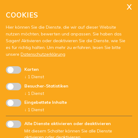
E-Mail:
agjd@jugenddienst.it
COOKIES
Pec:
agjd@pec.jugenddienst.it
Hier können Sie die Dienste, die wir auf dieser Website
nutzen möchten, bewerten und anpassen. Sie haben das
Sagen! Aktivieren oder deaktivieren Sie die Dienste, wie Sie
es für richtig halten.
Um mehr zu erfahren, lesen Sie bitte
unsere
Datenschutzerklärung
Karten
Mit Unterstützung von:
↓
1
Dienst
Besucher-Statistiken
↓
1
Dienst
Eingebettete Inhalte
↓
1
Dienst
Alle Dienste aktivieren oder deaktivieren
Mit diesem Schalter können Sie alle Dienste
aktivieren oder deaktivieren.