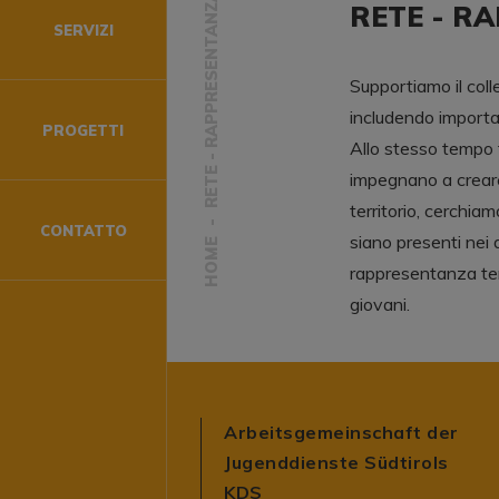
RETE - RAPPRESENTANZA
RETE - R
SERVIZI
Supportiamo il coll
includendo important
PROGETTI
Allo stesso tempo
impegnano a creare 
territorio, cerchiam
CONTATTO
siano presenti nei d
HOME
rappresentanza ten
giovani.
Arbeitsgemeinschaft der
Jugenddienste Südtirols
KDS