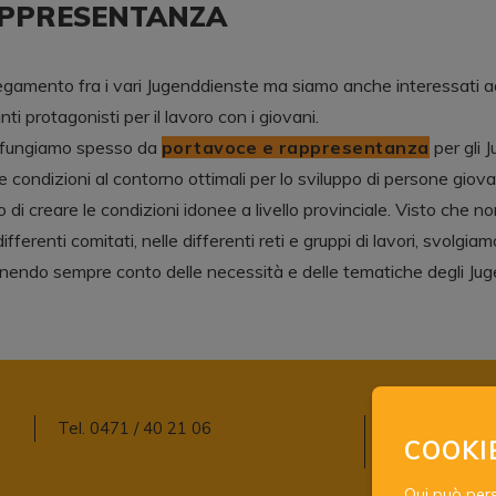
APPRESENTANZA
egamento fra i vari Jugenddienste ma siamo anche interessati ad 
i protagonisti per il lavoro con i giovani.
 fungiamo spesso da
portavoce e rappresentanza
per gli 
condizioni al contorno ottimali per lo sviluppo di persone giov
o di creare le condizioni idonee a livello provinciale. Visto che n
ifferenti comitati, nelle differenti reti e gruppi di lavori, svolg
endo sempre conto delle necessità e delle tematiche degli Jug
Tel. 0471 / 40 21 06
E-Mail:
agjd@j
COOKI
Pec:
agjd@pec
Qui può perso