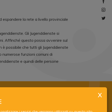
espandere la rete a livello provinciale
Jugenddienste. Gli Jugenddienste si
ani. Affinché questo possa avvenire sul
on è possibile che tutti gli Jugenddienste
iamo numerose funzioni comuni di
enddienste e quindi delle persone
ugenddienst.it
E
.jugenddienst.it
nalizzare i servizi che verranno utilizzati su questo sito