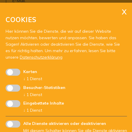
E-Mail:
info@njg.it
saut@njg.it
COOKIES
PEC:
njg@gardenapec.it
Hier können Sie die Dienste, die wir auf dieser Website
nutzen möchten, bewerten und anpassen. Sie haben das
Sagen! Aktivieren oder deaktivieren Sie die Dienste, wie Sie
es für richtig halten.
Um mehr zu erfahren, lesen Sie bitte
unsere
Datenschutzerklärung
Karten
Mit Unterstützung von:
↓
1
Dienst
Besucher-Statistiken
↓
1
Dienst
Eingebettete Inhalte
↓
1
Dienst
Alle Dienste aktivieren oder deaktivieren
Mit diesem Schalter können Sie alle Dienste aktivieren