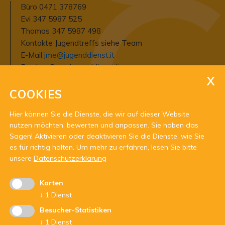
Büro 0471 378769
Evi 347 5987 525
Thomas 347 5987 498
Kontakte Jugendtreffs siehe Team
E-Mail
jme@jugenddienst.it
Pec
jme@pec.jugenddienst.it
COOKIES
Steuernummer 94006690211
Mwst.-Nummer 03337440212
Hier können Sie die Dienste, die wir auf dieser Website
Empfängerkodex USAL8PV
nutzen möchten, bewerten und anpassen. Sie haben das
Raika Etschtal
Sagen! Aktivieren oder deaktivieren Sie die Dienste, wie Sie
IBAN IT12W0826958960000300200581
es für richtig halten.
Um mehr zu erfahren, lesen Sie bitte
unsere
Datenschutzerklärung
Karten
↓
1
Dienst
Besucher-Statistiken
↓
1
Dienst