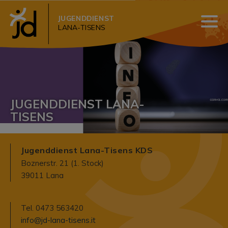
JUGENDDIENST
LANA-TISENS
JUGENDDIENST LANA-
TISENS
Jugenddienst Lana-Tisens KDS
Boznerstr. 21 (1. Stock)
39011 Lana
Tel. 0473 563420
info@jd-lana-tisens.it