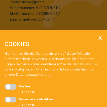
jd.lana-tisens@pec.it
Steuernummer: 91002830213
MwSt.Nummer: 03336570217
Empfängerkode: USAL8PV
Büro Öffnungszeiten
Mo - Fr: 10 - 12 Uhr
COOKIES
oder nach telefonischer Vereinbarung
Hier können Sie die Dienste, die wir auf dieser Website
nutzen möchten, bewerten und anpassen. Sie haben das
Sagen! Aktivieren oder deaktivieren Sie die Dienste, wie Sie
es für richtig halten.
Um mehr zu erfahren, lesen Sie bitte
unsere
Datenschutzerklärung
Karten
Mit Unterstützung von:
↓
1
Dienst
Besucher-Statistiken
↓
1
Dienst