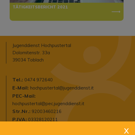
TÄTIGKEITSBERICHT 2021
Jugenddienst Hochpustertal
Dolomitenstr. 33a
39034 Toblach
Tel.:
0474 972640
E-Mail:
hochpustertal@jugenddienst.it
PEC-Mail:
hochpustertal@pec.jugenddienst.it
Str.Nr.:
92003460216
P.IVA:
03328120211
Privacy