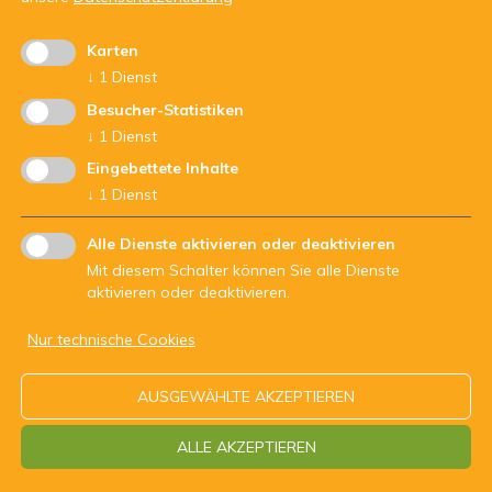
Karten
↓
1
Dienst
Besucher-Statistiken
↓
1
Dienst
Mit Unterstützung von:
Eingebettete Inhalte
↓
1
Dienst
Alle Dienste aktivieren oder deaktivieren
Mit diesem Schalter können Sie alle Dienste
aktivieren oder deaktivieren.
Nur technische Cookies
ARBEITSGEMEINSCHAFT DER JUGENDDIENSTE - Str.Nr.
AUSGEWÄHLTE AKZEPTIEREN
94062200210
ALLE AKZEPTIEREN
Impressum
Datenschutz
Kontakt