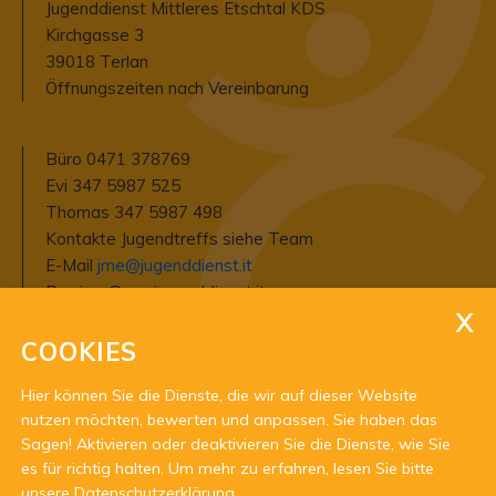
Jugenddienst Mittleres Etschtal KDS
Kirchgasse 3
39018 Terlan
Öffnungszeiten nach Vereinbarung
Büro 0471 378769
Evi 347 5987 525
Thomas 347 5987 498
Kontakte Jugendtreffs siehe Team
E-Mail
jme@jugenddienst.it
Pec
jme@pec.jugenddienst.it
COOKIES
Steuernummer 94006690211
Mwst.-Nummer 03337440212
Hier können Sie die Dienste, die wir auf dieser Website
Empfängerkodex USAL8PV
nutzen möchten, bewerten und anpassen. Sie haben das
Raika Etschtal
Sagen! Aktivieren oder deaktivieren Sie die Dienste, wie Sie
IBAN IT12W0826958960000300200581
es für richtig halten.
Um mehr zu erfahren, lesen Sie bitte
unsere
Datenschutzerklärung