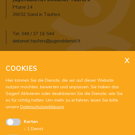
Pfarre 14
39032 Sand in Taufers
Tel. 349 / 37 16 544
dekanat.taufers@jugenddienst.it
Öffnungszeiten:
COOKIES
Montag: 8:30 Uhr- 12:00 Uhr
Dienstag: nach Vereinbarung
Hier können Sie die Dienste, die wir auf dieser Website
Mittwoch: nach Vereinbarung
nutzen möchten, bewerten und anpassen. Sie haben das
Donnerstag: 8:30 Uhr- 12:00 Uhr
Sagen! Aktivieren oder deaktivieren Sie die Dienste, wie Sie
Freitag: nach Vereinbarung
es für richtig halten.
Um mehr zu erfahren, lesen Sie bitte
unsere
Datenschutzerklärung
Karten
↓
1
Dienst