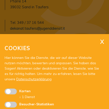
Pfarre 14
39032 Sand in Taufers
Tel. 349 / 37 16 544
dekanat.taufers@jugenddienst.it
Öffnungszeiten:
COOKIES
Montag: 8:30 Uhr- 12:00 Uhr
Dienstag: nach Vereinbarung
Hier können Sie die Dienste, die wir auf dieser Website
Mittwoch: nach Vereinbarung
nutzen möchten, bewerten und anpassen. Sie haben das
Donnerstag: 8:30 Uhr- 12:00 Uhr
Sagen! Aktivieren oder deaktivieren Sie die Dienste, wie Sie
Freitag: nach Vereinbarung
es für richtig halten.
Um mehr zu erfahren, lesen Sie bitte
unsere
Datenschutzerklärung
Karten
↓
1
Dienst
Besucher-Statistiken