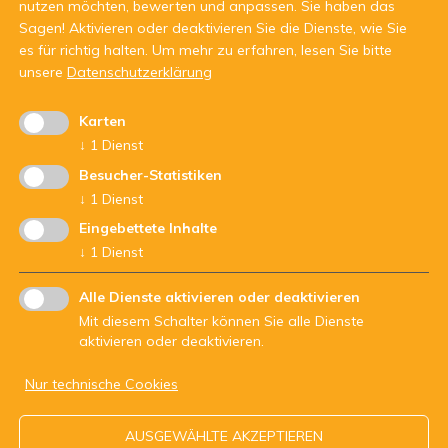
nutzen möchten, bewerten und anpassen. Sie haben das
Sagen! Aktivieren oder deaktivieren Sie die Dienste, wie Sie
es für richtig halten.
Um mehr zu erfahren, lesen Sie bitte
unsere
Datenschutzerklärung
Karten
Mit Unterstützung von:
↓
1
Dienst
Besucher-Statistiken
↓
1
Dienst
Eingebettete Inhalte
↓
1
Dienst
Alle Dienste aktivieren oder deaktivieren
Mit diesem Schalter können Sie alle Dienste
aktivieren oder deaktivieren.
Nur technische Cookies
ARBEITSGEMEINSCHAFT DER JUGENDDIENSTE - Str.Nr.
AUSGEWÄHLTE AKZEPTIEREN