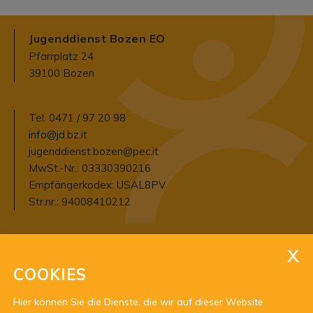
Jugenddienst Bozen EO
Pfarrplatz 24
39100 Bozen
Tel.
0471 / 97 20 98
info@jd.bz.it
jugenddienst.bozen@pec.it
MwSt.-Nr.: 03330390216
Empfängerkodex: USAL8PV
Str.nr.: 94008410212
Öffnungszeiten:
Open: Mo-Do 15.00-18.00 h
COOKIES
Im Sommer: bitte Termin vereinbaren
Hier können Sie die Dienste, die wir auf dieser Website