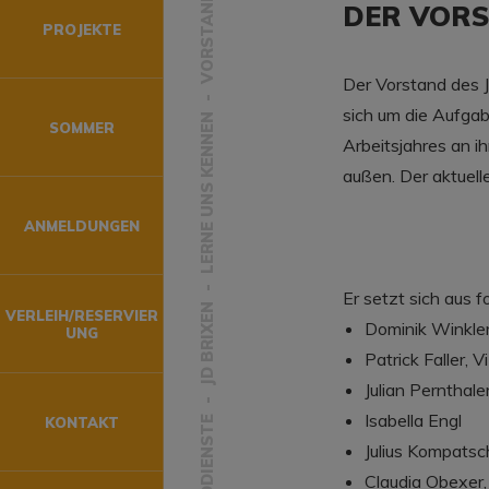
VORSTAND
DER VORS
PROJEKTE
Der Vorstand des J
sich um die Aufgab
LERNE UNS KENNEN
SOMMER
Arbeitsjahres an i
außen. Der aktuell
ANMELDUNGEN
Er setzt sich aus
JD BRIXEN
VERLEIH/RESERVIER
Dominik Winkler
UNG
Patrick Faller, 
Julian Pernthale
Isabella Engl
KONTAKT
JUGENDDIENSTE
Julius Kompatsc
Claudia Obexer, 