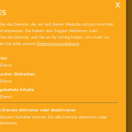
ES
iten:
00 - 16:30 Uhr
Sie die Dienste, die wir auf dieser Website nutzen möchten,
30 - 12:00 Uhr
d anpassen. Sie haben das Sagen! Aktivieren oder
invereinbarung
Sie die Dienste, wie Sie es für richtig halten.
Um mehr zu
sch oder per Mail
sen Sie bitte unsere
Datenschutzerklärung
rten
Dienst
ucher-Statistiken
Dienst
gebettete Inhalte
Dienst
e Dienste aktivieren oder deaktivieren
 diesem Schalter können Sie alle Dienste aktivieren oder
ktivieren.