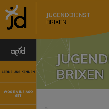
JUGENDDIENST
BRIXEN
NEN
O GET
VIERUNG
JUGEND
vlíčkův
BRIXEN
LERNE UNS KENNEN
k Fortezza
WOS BA INS ASO
GET
 der GS