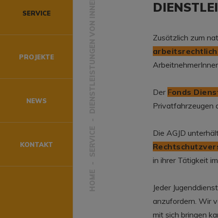
DIENSTLEISTUNGEN VON INNEN
DIENSTLE
anzierung
SERVICE
mismus"
Zusätzlich zum nat
arbeitsrechtlic
PROJEKTE
gen
ArbeitnehmerInnen
pen
Der
F
onds Diens
NEWS
Privatfahrzeugen d
ation
SERVICE
Die AGJD unterhält
KONTAKT
Rechtschutzver
in ihrer Tätigkeit 
HOME
Jeder Jugenddienst
anzufordern. Wir v
mit sich bringen k