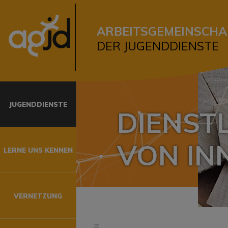
ARBEITSGEMEINSCHA
DER JUGENDDIENSTE
NEN
JUGENDDIENSTE
DIENST
VON IN
LERNE UNS KENNEN
beit
dienste
VERNETZUNG
mlung