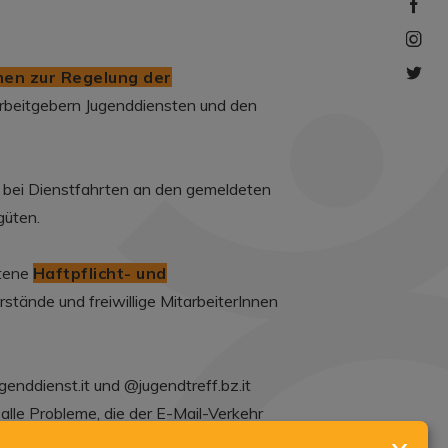
en zur Regelung der
rbeitgebern Jugenddiensten und den
 bei Dienstfahrten an den gemeldeten
güten.
ttene
Haftpflicht- und
rstände und freiwillige MitarbeiterInnen
nddienst.it und @jugendtreff.bz.it
alle Probleme, die der E-Mail-Verkehr
nzurichten (pec.jugenddienst.it).