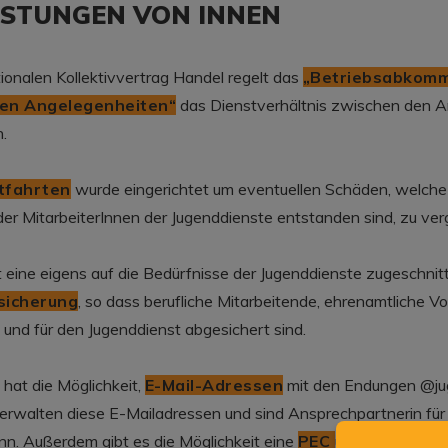
ISTUNGEN VON INNEN
ionalen Kollektivvertrag Handel regelt das
„Betriebsabkomm
hen Angelegenheiten“
das Dienstverhältnis zwischen den A
.
tfahrten
wurde eingerichtet um eventuellen Schäden, welche
er MitarbeiterInnen der Jugenddienste entstanden sind, zu ver
 eine eigens auf die Bedürfnisse der Jugenddienste zugeschni
sicherung
, so dass berufliche Mitarbeitende, ehrenamtliche Vo
im und für den Jugenddienst abgesichert sind.
 hat die Möglichkeit,
E-Mail-Adressen
mit den Endungen @juge
erwalten diese E-Mailadressen und sind Ansprechpartnerin für 
ann. Außerdem gibt es die Möglichkeit eine
PEC
über die AGJD ei