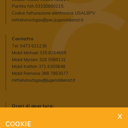
Partita IVA 03330890215
Codice fatturazione elettronica: USAL8PV
mittelvinschgau@pec.jugenddienst.it
Contatto
Tel. 0473 621236
Mobil Michael 335 8264669
Mobil Myriam 328 5588131
Mobil Kathrin 371 6305648
Mobil Ramona 388 7883077
mittelvinschgau@jugenddienst.it
Orari di apertura:
martedì - venerdì
ore 9 - 12
COOKIE
e su appuntamento (tranne lunedi)