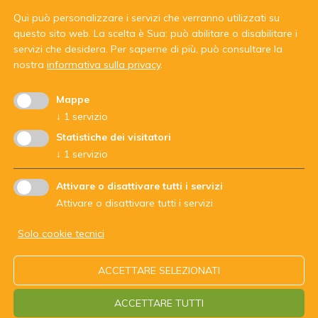
Qui può personalizzare i servizi che verranno utilizzati su
questo sito web. La scelta è Sua: può abilitare o disabilitare i
servizi che desidera.
Per saperne di più, può consultare la
nostra
informativa sulla privacy
.
Mappe
↓
1
servizio
Con il sostegno di:
Statistiche dei visitatori
↓
1
servizio
Attivare o disattivare tutti i servizi
Attivare o disattivare tutti i servizi
Solo cookie tecnici
ARBEITSGEMEINSCHAFT DER JUGENDDIENSTE - codice
ACCETTARE SELEZIONATI
fiscale 94062200210
ACCETTARE TUTTI
Impressum
Privacy
Contatto