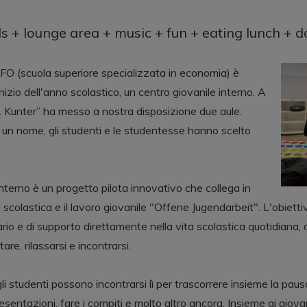
ds + lounge area + music + fun + eating lunch +
FO (scuola superiore specializzata in economia) è
l'inizio dell'anno scolastico, un centro giovanile interno. A
. Kunter” ha messo a nostra disposizione due aule.
un nome, gli studenti e le studentesse hanno scelto
 interno è un progetto pilota innovativo che collega in
scolastica e il lavoro giovanile "Offene Jugendarbeit". L'obietti
ario e di supporto direttamente nella vita scolastica quotidiana, c
re, rilassarsi e incontrarsi.
i studenti possono incontrarsi lì per trascorrere insieme la paus
resentazioni, fare i compiti e molto altro ancora. Insieme ai gio