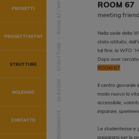
ROOM 67 / WFO
ROOM 67
PROGETTI
meeting frien
Nella sede della W
PROGETTI ESTIVI
stato istituito, dal
STRUTTURE
tal fine, la WFO “H
Dopo aver cercato 
STRUTTURE
ROOM 67
.
JD BOZEN
Il centro giovanile
NOLEGGIO
modo nuovo la vita 
accessibile, volont
imparare, sperimenta
JUGENDDIENSTE
CONTATTO
Le studentesse e gl
prepararsi per le p