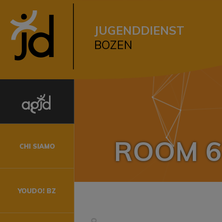
JUGENDDIENST
BOZEN
I
ROOM 6
CHI SIAMO
1 anni
ni
YOUDO! BZ
1-14 anni