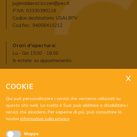
jugenddienst.bozen@pec.it
P.IVA: 03330390216
Codice destinatario: USAL8PV
Cod.fisc.: 94008410212
Orari d'apertura:
Lu - Gio 15.00 - 18.00
In estate: su appuntamento
COOKIE
Qui può personalizzare i servizi che verranno utilizzati su
questo sito web. La scelta è Sua: può abilitare o disabilitare i
servizi che desidera.
Per saperne di più, può consultare la
Con il sostegno di:
nostra
informativa sulla privacy
.
Mappe