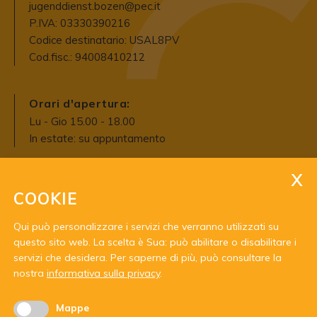
jugenddienst.bozen@pec.it
P.IVA: 03330390216
Codice destinatario: USAL8PV
Cod.fisc.: 94008410212
Orari d'apertura:
Lu - Gio 15.00 - 18.00
In estate: su appuntamento
COOKIE
Qui può personalizzare i servizi che verranno utilizzati su
questo sito web. La scelta è Sua: può abilitare o disabilitare i
servizi che desidera.
Per saperne di più, può consultare la
Con il sostegno di:
nostra
informativa sulla privacy
.
Mappe