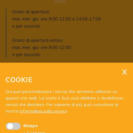
Orario di apertura:
mar, mer, gio: ore 9:00-12:00 e 14:00-17:00
o per accordo
Orario di apertura estivo:
mar, mer, gio: ore 9:00-12:00
o per accordo
COOKIE
Qui può personalizzare i servizi che verranno utilizzati su
questo sito web. La scelta è Sua: può abilitare o disabilitare i
servizi che desidera.
Per saperne di più, può consultare la
Con il sostegno di:
nostra
informativa sulla privacy
.
Mappe
↓
1
servizio