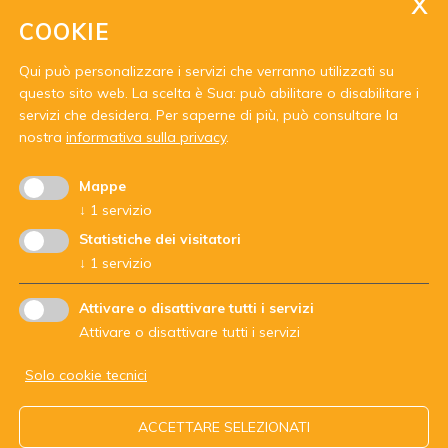
COOKIE
Qui può personalizzare i servizi che verranno utilizzati su
questo sito web. La scelta è Sua: può abilitare o disabilitare i
servizi che desidera.
Per saperne di più, può consultare la
Con il sostegno di:
nostra
informativa sulla privacy
.
Mappe
↓
1
servizio
Statistiche dei visitatori
↓
1
servizio
Attivare o disattivare tutti i servizi
Attivare o disattivare tutti i servizi
Solo cookie tecnici
ARBEITSGEMEINSCHAFT DER JUGENDDIENSTE - codice
ACCETTARE SELEZIONATI
fiscale 94062200210