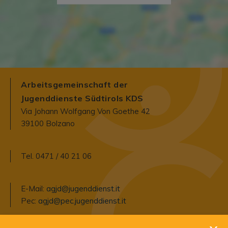
Arbeitsgemeinschaft der
Jugenddienste Südtirols KDS
Via Johann Wolfgang Von Goethe 42
39100 Bolzano
Tel. 0471 / 40 21 06
E-Mail:
agjd@jugenddienst.it
Pec:
agjd@pec.jugenddienst.it