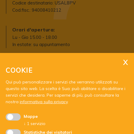
Codice destinatario: USAL8PV
Cod.fisc.: 94008410212
Orari d'apertura:
Lu - Gio 15.00 - 18.00
In estate: su appuntamento
COOKIE
Qui può personalizzare i servizi che verranno utilizzati su
questo sito web. La scelta è Sua: può abilitare o disabilitare i
servizi che desidera.
Per saperne di più, può consultare la
Con il sostegno di:
nostra
informativa sulla privacy
.
Mappe
↓
1
servizio
Statistiche dei visitatori