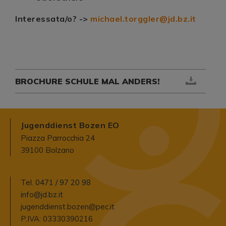
Interessata/o? ->
michael.torggler@jd.bz.it
BROCHURE SCHULE MAL ANDERS!
Jugenddienst Bozen EO
Piazza Parrocchia 24
39100 Bolzano
Tel.
0471 / 97 20 98
info@jd.bz.it
jugenddienst.bozen@pec.it
P.IVA: 03330390216