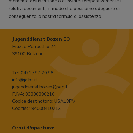
momento dell'iscrizione o di inviarci tempestivamente i
relativi documenti, in modo che possiamo adeguare di
conseguenza la nostra formula di assistenza.
Jugenddienst Bozen EO
Piazza Parrocchia 24
39100 Bolzano
Tel.
0471 / 97 20 98
info@jd.bz.it
jugenddienst.bozen@pec.it
P.IVA: 03330390216
Codice destinatario: USAL8PV
Cod.fisc.: 94008410212
Orari d'apertura: