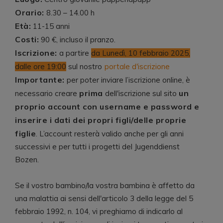
Orario:
8.30 – 14.00 h
Età:
11-15 anni
Costi:
90 €, incluso il pranzo.
Iscrizione:
a partire
da Lunedì, 10 febbraio 2025,
dalle ore 19:00
sul nostro
portale d'iscrizione
Importante:
per poter inviare l’iscrizione online, è
prima
un
necessario creare
dell'iscrizione sul sito
proprio account con username e password e
inserire i dati dei propri figli/delle proprie
figlie
. L’account resterà valido anche per gli anni
successivi e per tutti i progetti del Jugenddienst
Bozen.
Se il vostro bambino/la vostra bambina è affetto da
una malattia ai sensi dell'articolo 3 della legge del 5
febbraio 1992, n. 104, vi preghiamo di indicarlo al