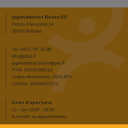
Jugenddienst Bozen EO
Piazza Parrocchia 24
39100 Bolzano
Tel.
0471 / 97 20 98
info@jd.bz.it
jugenddienst.bozen@pec.it
P.IVA: 03330390216
Codice destinatario: USAL8PV
Cod.fisc.: 94008410212
Orari d'apertura:
Lu - Gio 15.00 - 18.00
In estate: su appuntamento