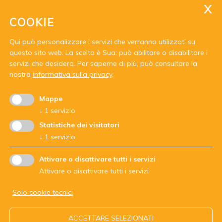
COOKIE
Qui può personalizzare i servizi che verranno utilizzati su
questo sito web. La scelta è Sua: può abilitare o disabilitare i
servizi che desidera.
Per saperne di più, può consultare la
Con il sostegno di:
nostra
informativa sulla privacy
.
Mappe
↓
1
servizio
Statistiche dei visitatori
↓
1
servizio
Attivare o disattivare tutti i servizi
Attivare o disattivare tutti i servizi
Solo cookie tecnici
ARBEITSGEMEINSCHAFT DER JUGENDDIENSTE - codice
ACCETTARE SELEZIONATI