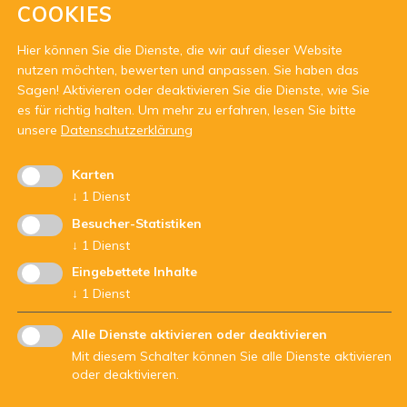
COOKIES
Öffnungszeiten
Hier können Sie die Dienste, die wir auf dieser Website
Dienstag bis Freitag von 9 - 12 Uhr
nutzen möchten, bewerten und anpassen. Sie haben das
und nach Vereinbarung jederzeit außer
Sagen! Aktivieren oder deaktivieren Sie die Dienste, wie Sie
montags
es für richtig halten.
Um mehr zu erfahren, lesen Sie bitte
unsere
Datenschutzerklärung
Karten
↓
1
Dienst
Besucher-Statistiken
↓
1
Dienst
Mit Unterstützung von:
Eingebettete Inhalte
↓
1
Dienst
Alle Dienste aktivieren oder deaktivieren
Mit diesem Schalter können Sie alle Dienste aktivieren
oder deaktivieren.