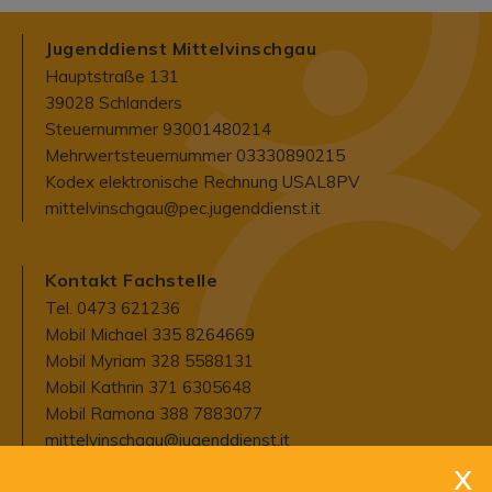
Jugenddienst Mittelvinschgau
Hauptstraße 131
39028 Schlanders
Steuernummer 93001480214
Mehrwertsteuernummer 03330890215
Kodex elektronische Rechnung USAL8PV
mittelvinschgau@pec.jugenddienst.it
Kontakt Fachstelle
Tel. 0473 621236
Mobil Michael 335 8264669
Mobil Myriam 328 5588131
Mobil Kathrin 371 6305648
Mobil Ramona 388 7883077
mittelvinschgau@jugenddienst.it