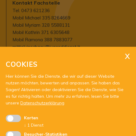
Kontakt Fachstelle
Tel. 0473 621236
Mobil Michael 335 8264669
Mobil Myriam 328 5588131
Mobil Kathrin 371 6305648
Mobil Ramona 388 7883077
mittelvinschgau@jugenddienst.it
COOKIES
Öffnungszeiten
Hier können Sie die Dienste, die wir auf dieser Website
Dienstag bis Freitag von 9 - 12 Uhr
nutzen möchten, bewerten und anpassen. Sie haben das
und nach Vereinbarung jederzeit außer
Sagen! Aktivieren oder deaktivieren Sie die Dienste, wie Sie
montags
es für richtig halten.
Um mehr zu erfahren, lesen Sie bitte
unsere
Datenschutzerklärung
Karten
↓
1
Dienst
Besucher-Statistiken