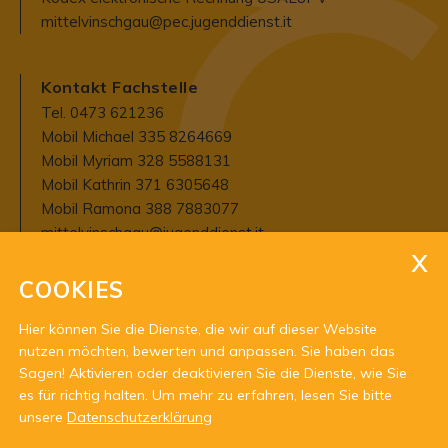
mittelvinschgau@pec.jugenddienst.it
Kontakt Fachstelle
Tel. 0473 621236
Mobil Michael 335 8264669
Mobil Myriam 328 5588131
Mobil Kathrin 371 6305648
Mobil Ramona 388 7883077
mittelvinschgau@jugenddienst.it
COOKIES
Öffnungszeiten
Hier können Sie die Dienste, die wir auf dieser Website
Dienstag bis Freitag von 9 - 12 Uhr
nutzen möchten, bewerten und anpassen. Sie haben das
und nach Vereinbarung jederzeit außer
Sagen! Aktivieren oder deaktivieren Sie die Dienste, wie Sie
montags
es für richtig halten.
Um mehr zu erfahren, lesen Sie bitte
unsere
Datenschutzerklärung