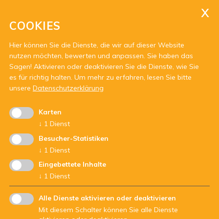
info@njg.it
saut@njg.it
COOKIES
PEC:
njg@gardenapec.it
Hier können Sie die Dienste, die wir auf dieser Website
nutzen möchten, bewerten und anpassen. Sie haben das
Sagen! Aktivieren oder deaktivieren Sie die Dienste, wie Sie
es für richtig halten.
Um mehr zu erfahren, lesen Sie bitte
unsere
Datenschutzerklärung
Karten
Mit Unterstützung von:
↓
1
Dienst
Besucher-Statistiken
↓
1
Dienst
Eingebettete Inhalte
↓
1
Dienst
Alle Dienste aktivieren oder deaktivieren
Mit diesem Schalter können Sie alle Dienste