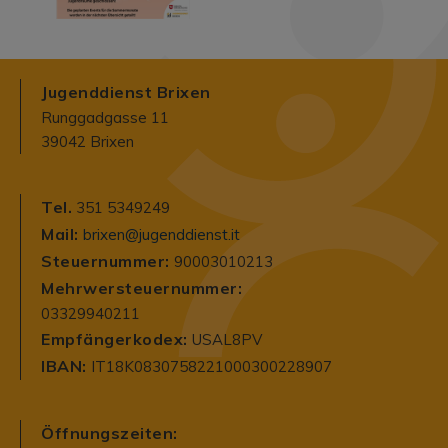
Jugenddienst Brixen
Runggadgasse 11
39042 Brixen
Tel.
351 5349249
Mail:
brixen@jugenddienst.it
Steuernummer:
90003010213
Mehrwersteuernummer:
03329940211
Empfängerkodex:
USAL8PV
IBAN:
IT18K0830758221000300228907
Öffnungszeiten: