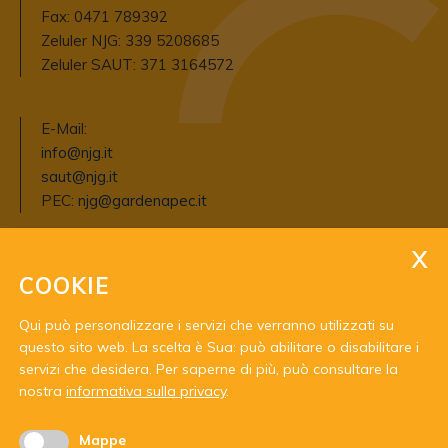
Fax: 0471 789392
Zeluler NJG: 339 5208685
Zeluler SAUT: 371 3164572
E-Mail:
info@njg.it
saut@njg.it
PEC:
njg@gardenapec.it
COOKIE
Qui può personalizzare i servizi che verranno utilizzati su
questo sito web. La scelta è Sua: può abilitare o disabilitare i
servizi che desidera.
Per saperne di più, può consultare la
Mit Unterstützung von:
nostra
informativa sulla privacy
.
Mappe