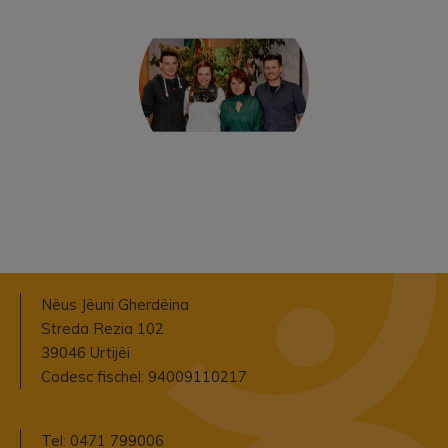
Nëus Jëuni Gherdëina
Streda Rezia 102
39046 Urtijëi
Codesc fischel: 94009110217
Tel: 0471 799006