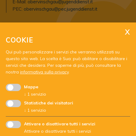
E-Mail:
obervinschgau@jugenddienst.it
PEC:
obervinschgau@pec.jugenddienst.it
Orario di apertura:
Previo accordo ai giorni:
COOKIE
Lunedi – venerdi: ore 09.00-20.00
Qui può personalizzare i servizi che verranno utilizzati su
questo sito web. La scelta è Sua: può abilitare o disabilitare i
servizi che desidera.
Per saperne di più, può consultare la
nostra
informativa sulla privacy
.
Mappe
↓
1
servizio
Con il sostegno di:
Statistiche dei visitatori
↓
1
servizio
Attivare o disattivare tutti i servizi
Attivare o disattivare tutti i servizi