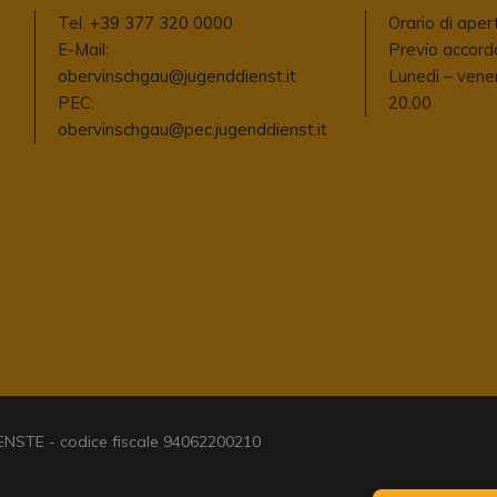
Tel.
+39 377 320 0000
Orario di aper
E-Mail:
Previo accordo
obervinschgau@jugenddienst.it
Lunedi – vener
PEC:
20.00
obervinschgau@pec.jugenddienst.it
TE - codice fiscale 94062200210