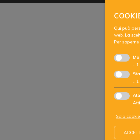
COOKI
Qui può perso
web. La scelt
Per saperne 
Ma
↓
1
Sta
↓
1
Att
Att
Solo cookie
ACCETT