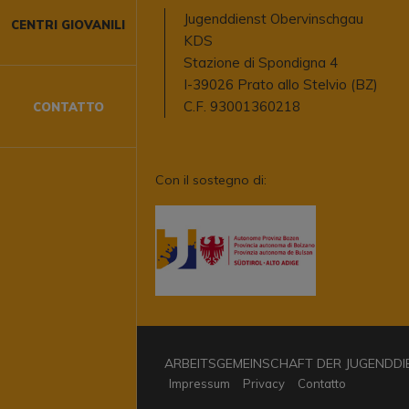
CENTRO GIOVANILE JUMA - MALLES
derno
Jugenddienst Obervinschgau
CENTRI GIOVANILI
ubre
KDS
orenza
Stazione di Spondigna 4
elvio
I-39026 Prato allo Stelvio (BZ)
C.F. 93001360218
CONTATTO
lo Stelvio
echiaro
Con il sostegno di:
STRUTTURE
ARBEITSGEMEINSCHAFT DER JUGENDDIENS
Impressum
Privacy
Contatto