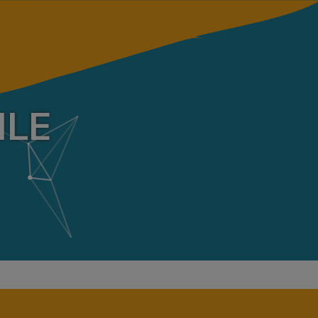
O
ILE