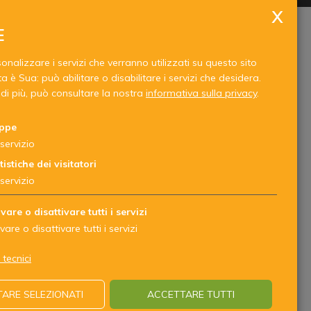
E
nalizzare i servizi che verranno utilizzati su questo sito
a è Sua: può abilitare o disabilitare i servizi che desidera.
di più, può consultare la nostra
informativa sulla privacy
.
ppe
servizio
tistiche dei visitatori
servizio
ivare o disattivare tutti i servizi
ivare o disattivare tutti i servizi
 tecnici
ARE SELEZIONATI
ACCETTARE TUTTI