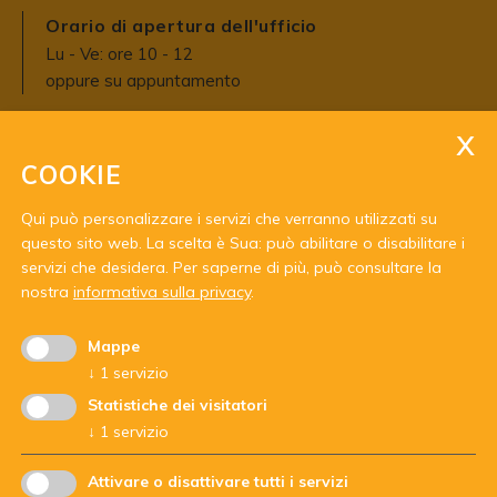
Orario di apertura dell'ufficio
Lu - Ve: ore 10 - 12
oppure su appuntamento
COOKIE
Qui può personalizzare i servizi che verranno utilizzati su
questo sito web. La scelta è Sua: può abilitare o disabilitare i
servizi che desidera.
Per saperne di più, può consultare la
Con il sostegno di:
nostra
informativa sulla privacy
.
Mappe
↓
1
servizio
Statistiche dei visitatori
↓
1
servizio
Attivare o disattivare tutti i servizi