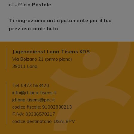
Ufficio Postale.
all‘
Ti ringraziamo anticipatamente per il tuo
prezioso contributo
Jugenddienst Lana-Tisens KDS
Via Bolzano 21 (primo piano)
39011 Lana
Tel. 0473 563420
info@jd-lana-tisens.it
jd.lana-tisens@pec.it
codice fiscale: 91002830213
P.IVA: 03336570217
codice destinatario: USAL8PV