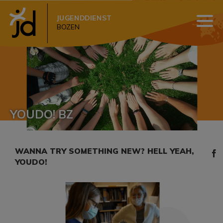
JUGENDDIENST
BOZEN
YOUDO! BZ
WANNA TRY SOMETHING NEW? HELL YEAH,
YOUDO!