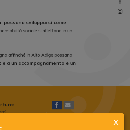
ni possano svilupparsi come
nsabilità sociale si riflettono in un
pegna affinché in Alto Adige possano
zie a un accompagnamento e un
rtura:
erdì
mento (tranne
E