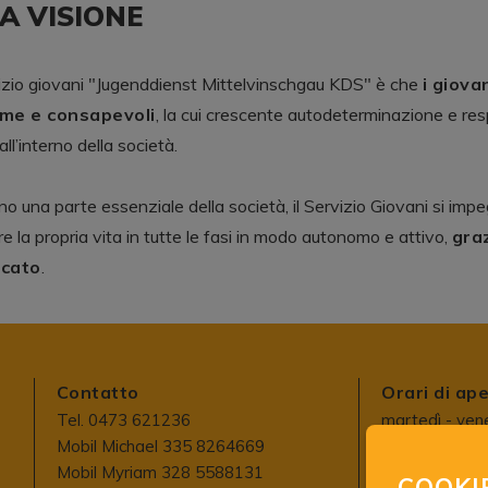
A VISIONE
vizio giovani "Jugenddienst Mittelvinschgau KDS" è che
i giova
me e consapevoli
, la cui crescente autodeterminazione e respo
ll’interno della società.
no una parte essenziale della società, il Servizio Giovani si im
e la propria vita in tutte le fasi in modo autonomo e attivo,
gra
icato
.
Contatto
Orari di ape
Tel. 0473 621236
martedì - ven
Mobil Michael 335 8264669
ore 9 - 12
Mobil Myriam 328 5588131
e su appunta
COOKI