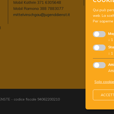
Mobil Kathrin 371 6305648
lunedi)
Mobil Ramona 388 7883077
Qui può perso
mittelvinschgau@jugenddienst.it
web. La scelt
Per saperne 
t
Ma
↓
1
Sta
↓
1
Att
Att
Solo cookie
ACCETT
TE - codice fiscale 94062200210