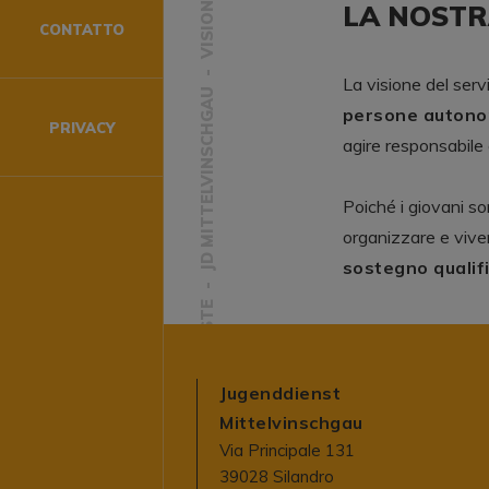
VISIONE
LA NOSTR
CONTATTO
La visione del ser
JD MITTELVINSCHGAU
persone autono
PRIVACY
agire responsabile a
Poiché i giovani so
organizzare e viver
sostegno qualif
JUGENDDIENSTE
Jugenddienst
Mittelvinschgau
Via Principale 131
39028 Silandro