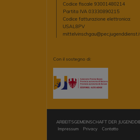
HOME
Codice fiscale 93001480214
Partita IVA 03330890215
Codice fatturazione elettronica:
USAL8PV
mittelvinschgau@pec.jugenddienst.i
Con il sostegno di:
ARBEITSGEMEINSCHAFT DER JUGENDDIENS
Impressum
Privacy
Contatto