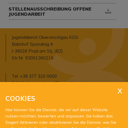
STELLENAUSSCHREIBUNG OFFENE
JUGENDARBEIT
Jugenddienst Obervinschgau KDS
Bahnhof Spondinig 4
I-39026 Prad am Stj. (BZ)
Str.Nr. 93001360218
Tel.
+39 377 320 0000
E-Mail:
o
bervinschgau@jugenddienst.it
PEC:
obervinschgau@pec.jugenddienst.it
COOKIES
Öffnungszeiten:
Hier können Sie die Dienste, die wir auf dieser Website
nach Vereinbarung an den Tagen / zu den
nutzen möchten, bewerten und anpassen. Sie haben das
Uhrzeiten:
Sagen! Aktivieren oder deaktivieren Sie die Dienste, wie Sie