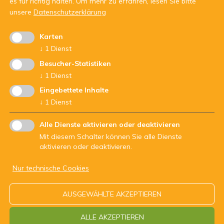
es für richtig halten.
Um mehr zu erfahren, lesen Sie bitte
Montag – Freitag: 09 - 20 Uhr
unsere
Datenschutzerklärung
Karten
↓
1
Dienst
Besucher-Statistiken
↓
1
Dienst
Mit Unterstützung von:
Eingebettete Inhalte
↓
1
Dienst
Alle Dienste aktivieren oder deaktivieren
Mit diesem Schalter können Sie alle Dienste
aktivieren oder deaktivieren.
Nur technische Cookies
ARBEITSGEMEINSCHAFT DER JUGENDDIENSTE - Str.Nr.
AUSGEWÄHLTE AKZEPTIEREN
94062200210
ALLE AKZEPTIEREN
Impressum
Datenschutz
Kontakt