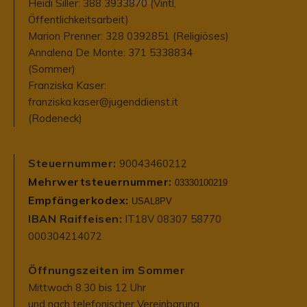
Heidi Siller: 388 3933870 (Vintl,
Öffentlichkeitsarbeit)
Marion Prenner: 328 0392851 (Religiöses)
Annalena De Monte: 371 5338834
(Sommer)
Franziska Kaser:
franziska.kaser@jugenddienst.it
(Rodeneck)
Steuernummer:
90043460212
Mehrwertsteuernummer:
03330100219
Empfängerkodex:
USAL8PV
IBAN Raiffeisen:
IT18V 08307 58770
000304214072
Öffnungszeiten im Sommer
Mittwoch 8.30 bis 12 Uhr
und nach telefonischer Vereinbarung