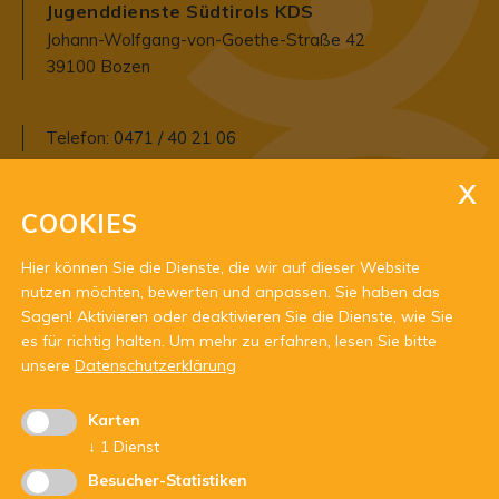
Jugenddienste Südtirols KDS
Johann-Wolfgang-von-Goethe-Straße 42
39100 Bozen
Telefon:
0471 / 40 21 06
E-Mail:
agjd@jugenddienst.it
COOKIES
Pec:
agjd@pec.jugenddienst.it
Hier können Sie die Dienste, die wir auf dieser Website
nutzen möchten, bewerten und anpassen. Sie haben das
Sagen! Aktivieren oder deaktivieren Sie die Dienste, wie Sie
es für richtig halten.
Um mehr zu erfahren, lesen Sie bitte
unsere
Datenschutzerklärung
Karten
Mit Unterstützung von:
↓
1
Dienst
Besucher-Statistiken