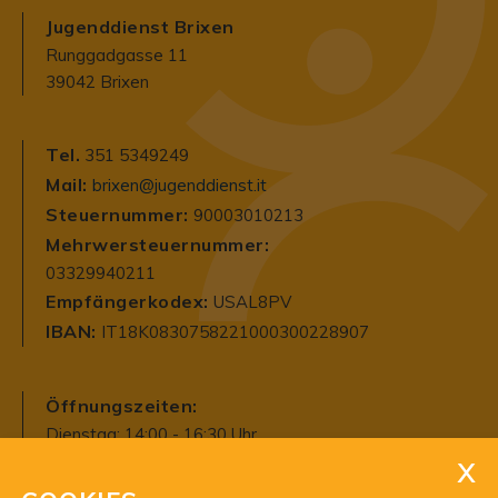
Jugenddienst Brixen
Runggadgasse 11
39042 Brixen
Tel.
351 5349249
Mail:
brixen@jugenddienst.it
Steuernummer:
90003010213
Mehrwersteuernummer:
03329940211
Empfängerkodex:
USAL8PV
IBAN:
IT18K0830758221000300228907
Öffnungszeiten:
Dienstag: 14:00 - 16:30 Uhr
Mittwoch: 08:30 - 12:00 Uhr
Für eine Terminvereinbarung gerne