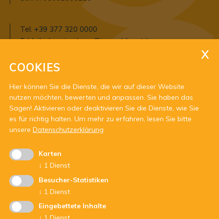
Tel.
+39 377 320 0000
E-Mail:
o
bervinschgau@jugenddienst.it
PEC:
obervinschgau@pec.jugenddienst.it
COOKIES
Öffnungszeiten:
Hier können Sie die Dienste, die wir auf dieser Website
nach Vereinbarung an den Tagen / zu den
nutzen möchten, bewerten und anpassen. Sie haben das
Uhrzeiten:
Sagen! Aktivieren oder deaktivieren Sie die Dienste, wie Sie
Montag – Freitag: 09 - 20 Uhr
es für richtig halten.
Um mehr zu erfahren, lesen Sie bitte
unsere
Datenschutzerklärung
Karten
↓
1
Dienst
Besucher-Statistiken
↓
1
Dienst
Mit Unterstützung von:
Eingebettete Inhalte
↓
1
Dienst