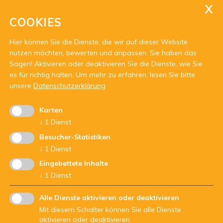
COOKIES
Hier können Sie die Dienste, die wir auf dieser Website
Jugenddienst Unterland
nutzen möchten, bewerten und anpassen. Sie haben das
Widumdurchgang 1
Sagen! Aktivieren oder deaktivieren Sie die Dienste, wie Sie
39044 Neumarkt
es für richtig halten.
Um mehr zu erfahren, lesen Sie bitte
unsere
Datenschutzerklärung
Tel.
0471 812 717
Karten
E-Mail:
unterland@jugenddienst.it
↓
1
Dienst
Besucher-Statistiken
Öffnungszeiten:
↓
1
Dienst
Dienstag von 14 - 18 Uhr
Eingebettete Inhalte
Donnerstag von 8 - 12 Uhr
↓
1
Dienst
oder nach telefonischer Vereinbarung
Alle Dienste aktivieren oder deaktivieren
Mit diesem Schalter können Sie alle Dienste
aktivieren oder deaktivieren.