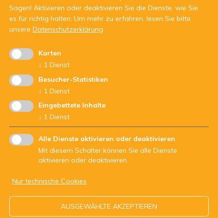
Sagen! Aktivieren oder deaktivieren Sie die Dienste, wie Sie
es für richtig halten.
Um mehr zu erfahren, lesen Sie bitte
unsere
Datenschutzerklärung
Karten
Mit Unterstützung von:
↓
1
Dienst
Besucher-Statistiken
↓
1
Dienst
Eingebettete Inhalte
↓
1
Dienst
Alle Dienste aktivieren oder deaktivieren
Mit diesem Schalter können Sie alle Dienste
aktivieren oder deaktivieren.
Nur technische Cookies
ARBEITSGEMEINSCHAFT DER JUGENDDIENSTE - Str.Nr.
AUSGEWÄHLTE AKZEPTIEREN
94062200210