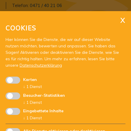
Telefon:
0471 / 40 21 06
E-Mail:
agjd@jugenddienst.it
COOKIES
Pec:
agjd@pec.jugenddienst.it
Hier können Sie die Dienste, die wir auf dieser Website
nutzen möchten, bewerten und anpassen. Sie haben das
Sagen! Aktivieren oder deaktivieren Sie die Dienste, wie Sie
es für richtig halten.
Um mehr zu erfahren, lesen Sie bitte
unsere
Datenschutzerklärung
Karten
Mit Unterstützung von:
↓
1
Dienst
Besucher-Statistiken
↓
1
Dienst
Eingebettete Inhalte
↓
1
Dienst